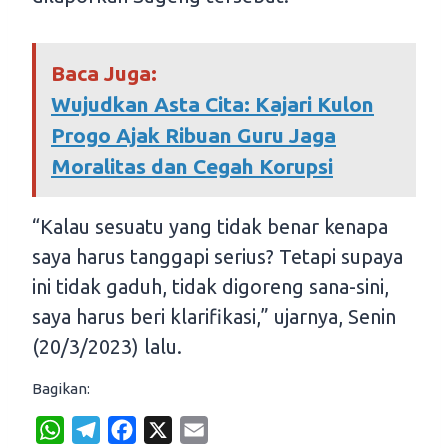
Baca Juga:
Wujudkan Asta Cita: Kajari Kulon
Progo Ajak Ribuan Guru Jaga
Moralitas dan Cegah Korupsi
“Kalau sesuatu yang tidak benar kenapa
saya harus tanggapi serius? Tetapi supaya
ini tidak gaduh, tidak digoreng sana-sini,
saya harus beri klarifikasi,” ujarnya, Senin
(20/3/2023) lalu.
Bagikan:
W
T
F
X
E