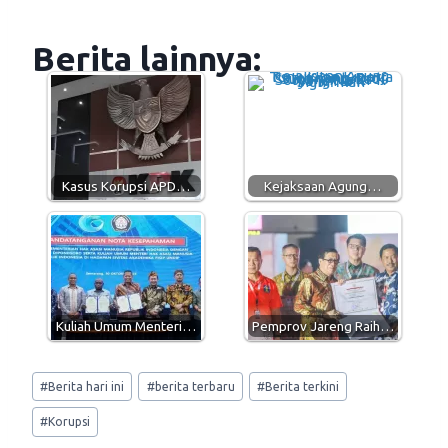
h
e
a
m
a
l
c
a
Berita lainnya:
t
e
e
i
s
g
b
l
A
r
o
p
a
o
p
m
k
Kasus Korupsi APD…
Kejaksaan Agung…
Kuliah Umum Menteri…
Pemprov Jareng Raih…
Post
#
Berita hari ini
#
berita terbaru
#
Berita terkini
Tags:
#
Korupsi