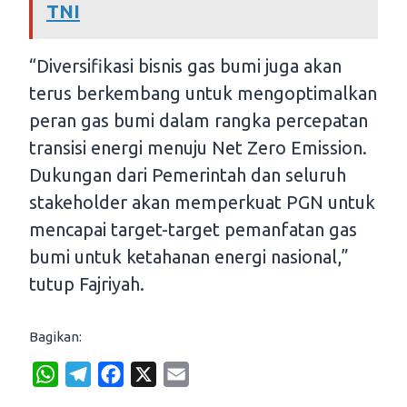
TNI
“Diversifikasi bisnis gas bumi juga akan
terus berkembang untuk mengoptimalkan
peran gas bumi dalam rangka percepatan
transisi energi menuju Net Zero Emission.
Dukungan dari Pemerintah dan seluruh
stakeholder akan memperkuat PGN untuk
mencapai target-target pemanfatan gas
bumi untuk ketahanan energi nasional,”
tutup Fajriyah.
Bagikan:
W
T
F
X
E
h
e
a
m