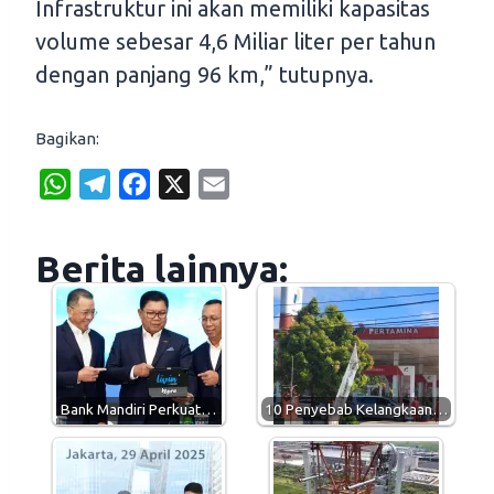
Infrastruktur ini akan memiliki kapasitas
volume sebesar 4,6 Miliar liter per tahun
dengan panjang 96 km,” tutupnya.
Bagikan:
W
T
F
X
E
h
e
a
m
a
l
c
a
Berita lainnya:
t
e
e
i
s
g
b
l
A
r
o
p
a
o
p
m
k
Bank Mandiri Perkuat…
10 Penyebab Kelangkaan…