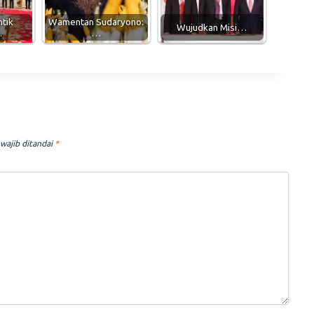
tik
Wamentan Sudaryono:
Wujudkan Misi…
…
…
wajib ditandai
*