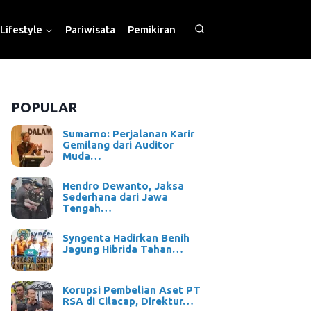
Lifestyle
Pariwisata
Pemikiran
POPULAR
Sumarno: Perjalanan Karir
Gemilang dari Auditor
Muda…
Hendro Dewanto, Jaksa
Sederhana dari Jawa
Tengah…
Syngenta Hadirkan Benih
Jagung Hibrida Tahan…
Korupsi Pembelian Aset PT
RSA di Cilacap, Direktur…