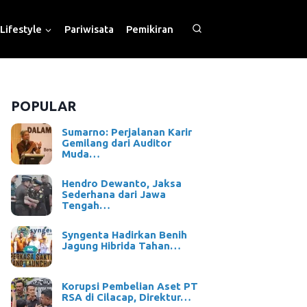
Lifestyle
Pariwisata
Pemikiran
POPULAR
Sumarno: Perjalanan Karir
Gemilang dari Auditor
Muda…
Hendro Dewanto, Jaksa
Sederhana dari Jawa
Tengah…
Syngenta Hadirkan Benih
Jagung Hibrida Tahan…
Korupsi Pembelian Aset PT
RSA di Cilacap, Direktur…