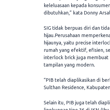
keleluasaan kepada konsume
dibutuhkan,” kata Donny Arsal
SIG tidak berpuas diri dan tid
hijau.Perusahaan memperkena
hijaunya, yaitu precise interl
rumah yang efektif, efisien,
interlock brick juga membuat 
tampilan yang modern.
“PIB telah diaplikasikan di be
Sulthan Residence, Kabupaten
Selain itu, PIB juga telah dia
lingkungan tipe 36 di IKN (I