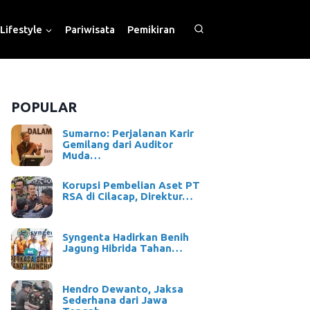
Lifestyle
Pariwisata
Pemikiran
POPULAR
Sumarno: Perjalanan Karir
Gemilang dari Auditor
Muda…
Korupsi Pembelian Aset PT
RSA di Cilacap, Direktur…
Syngenta Hadirkan Benih
Jagung Hibrida Tahan…
Hendro Dewanto, Jaksa
Sederhana dari Jawa