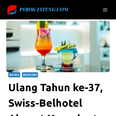
Skip
to
content
BISNIS
EKONOMI
Ulang Tahun ke-37,
Swiss-Belhotel