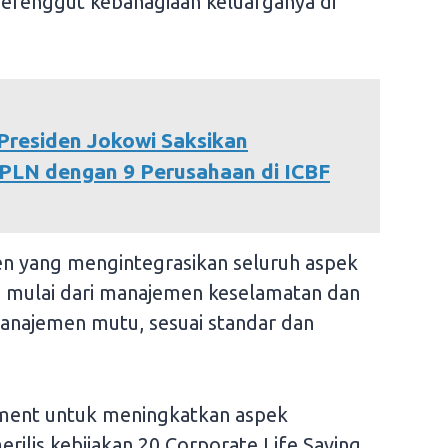
erenggut kebahagiaan keluarganya di
 Presiden Jokowi Saksikan
PLN dengan 9 Perusahaan di ICBF
en yang mengintegrasikan seluruh aspek
, mulai dari manajemen keselamatan dan
manajemen mutu, sesuai standar dan
ment untuk meningkatkan aspek
ilis kebijakan 20 Corporate Life Saving