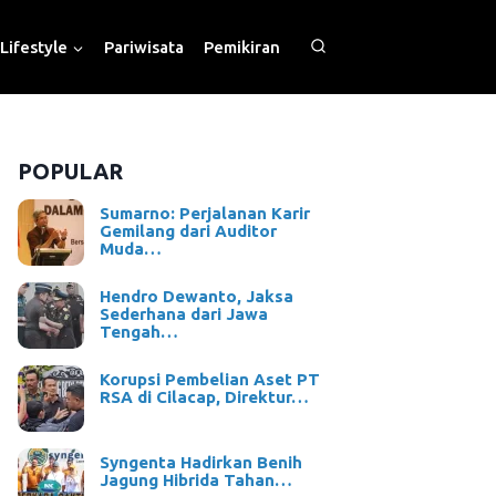
Lifestyle
Pariwisata
Pemikiran
POPULAR
Sumarno: Perjalanan Karir
Gemilang dari Auditor
Muda…
Hendro Dewanto, Jaksa
Sederhana dari Jawa
Tengah…
Korupsi Pembelian Aset PT
RSA di Cilacap, Direktur…
Syngenta Hadirkan Benih
Jagung Hibrida Tahan…