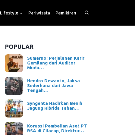
Lifestyle
Pariwisata
Pemikiran
POPULAR
Sumarno: Perjalanan Karir
Gemilang dari Auditor
Muda…
Hendro Dewanto, Jaksa
Sederhana dari Jawa
Tengah…
Syngenta Hadirkan Benih
Jagung Hibrida Tahan…
Korupsi Pembelian Aset PT
RSA di Cilacap, Direktur…