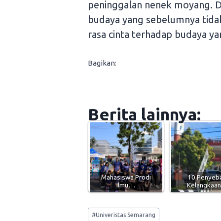
peninggalan nenek moyang. D
budaya yang sebelumnya tida
rasa cinta terhadap budaya yan
Bagikan:
Berita lainnya:
Mahasiswa Prodi
10 Penyeb
Ilmu…
Kelangkaa
Post
#
Univeristas Semarang
Tags: