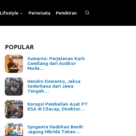
Lifestyle
Pariwisata
Pemikiran
POPULAR
Sumarno: Perjalanan Karir
Gemilang dari Auditor
Muda…
Hendro Dewanto, Jaksa
Sederhana dari Jawa
Tengah…
Korupsi Pembelian Aset PT
RSA di Cilacap, Direktur…
Syngenta Hadirkan Benih
Jagung Hibrida Tahan…