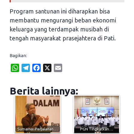
Program santunan ini diharapkan bisa
membantu mengurangi beban ekonomi
keluarga yang terdampak musibah di
tengah masyarakat prasejahtera di Pati.
Bagikan:
W
T
F
X
E
h
e
a
m
a
l
c
a
Berita lainnya:
t
e
e
i
s
g
b
l
A
r
o
p
a
o
p
m
k
Sumarno: Perjalanan…
PGN Tingkatkan…