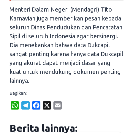
Menteri Dalam Negeri (Mendagri) Tito
Karnavian juga memberikan pesan kepada
seluruh Dinas Pendudukan dan Pencatatan
Sipil di seluruh Indonesia agar bersinergi.
Dia menekankan bahwa data Dukcapil
sangat penting karena hanya data Dukcapil
yang akurat dapat menjadi dasar yang
kuat untuk mendukung dokumen penting
lainnya.
Bagikan:
W
T
F
X
E
h
e
a
m
a
l
c
a
Berita lainnya:
t
e
e
i