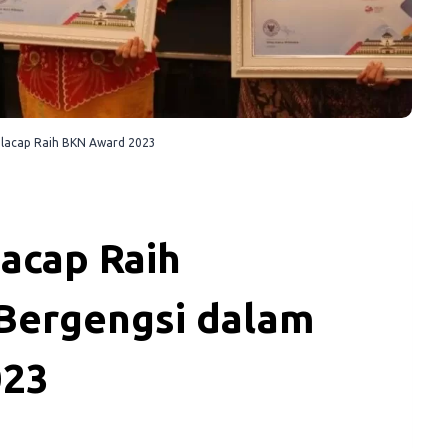
ilacap Raih BKN Award 2023
acap Raih
Bergengsi dalam
023