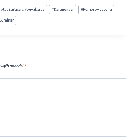
Hotel Eastparc Yogyakarta
#
Karangnyar
#
Pemprov Jateng
 Suminar
wajib ditandai
*