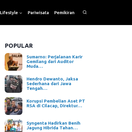
Lifestyle
Pariwisata
Pemikiran
POPULAR
Sumarno: Perjalanan Karir
Gemilang dari Auditor
Muda…
Hendro Dewanto, Jaksa
Sederhana dari Jawa
Tengah…
Korupsi Pembelian Aset PT
RSA di Cilacap, Direktur…
Syngenta Hadirkan Benih
Jagung Hibrida Tahan…