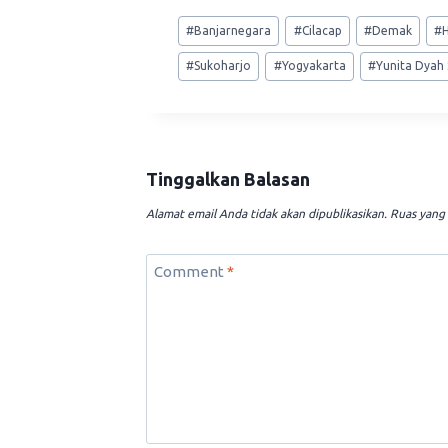
Post
#
Banjarnegara
#
Cilacap
#
Demak
#
Tags:
#
Sukoharjo
#
Yogyakarta
#
Yunita Dyah
Tinggalkan Balasan
Alamat email Anda tidak akan dipublikasikan.
Ruas yang 
Comment
*