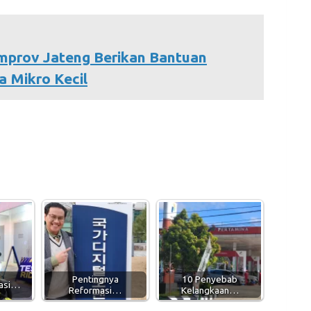
emprov Jateng Berikan Bantuan
a Mikro Kecil
Pentingnya
10 Penyebab
sasi…
Reformasi…
Kelangkaan…