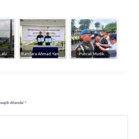
 Lalu…
Bandara Ahmad Yani…
Puncak Mudik…
wajib ditandai
*