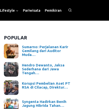
Lifestyle
Pariwisata
Pemikiran
POPULAR
Sumarno: Perjalanan Karir
Gemilang dari Auditor
Muda…
Hendro Dewanto, Jaksa
Sederhana dari Jawa
Tengah…
Korupsi Pembelian Aset PT
RSA di Cilacap, Direktur…
Syngenta Hadirkan Benih
Jagung Hibrida Tahan…