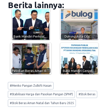
a
l
c
a
Berita lainnya:
t
e
e
i
s
g
b
l
A
r
o
p
a
o
p
m
k
Bank Mandiri Perkuat…
Dukung Asta Cita,…
Pasokan Beras Aman di…
Bank Mandiri Genjot…
Post
#
Menko Pangan Zulkifli Hasan
Tags:
#
Stabilisasi Harga dan Pasokan Pangan (SPHP)
#
Stok Beras
#
Stok Beras Aman Natal dan Tahun Baru 2025