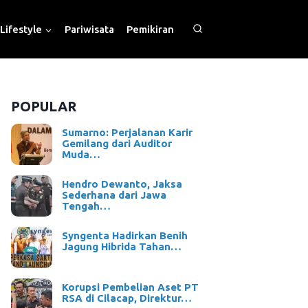
Lifestyle
Pariwisata
Pemikiran
POPULAR
Sumarno: Perjalanan Karir
Gemilang dari Auditor
Muda…
Hendro Dewanto, Jaksa
Sederhana dari Jawa
Tengah…
Syngenta Hadirkan Benih
Jagung Hibrida Tahan…
Korupsi Pembelian Aset PT
RSA di Cilacap, Direktur…