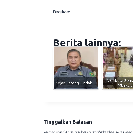
Bagikan:
Berita lainnya:
Walikota Sem
Kejati Jateng Tindak…
Mbak…
Tinggalkan Balasan
Alamat email Anda tidak akan dipublikasikan.
Ruas yang 