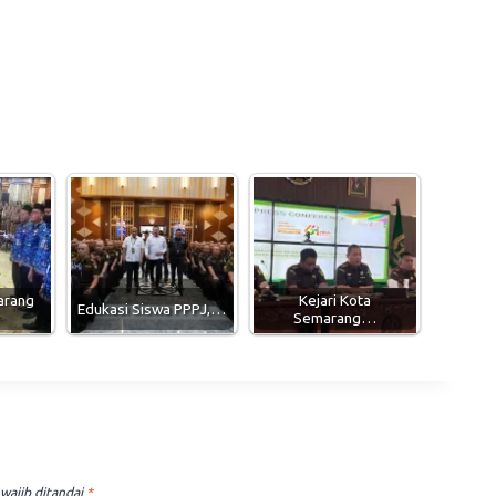
arang
Kejari Kota
Edukasi Siswa PPPJ,…
Semarang…
wajib ditandai
*