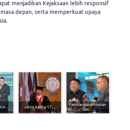
apat menjadikan Kejaksaan lebih responsif
 masa depan, serta memperkuat upaya
ia.
Pembangunan Hunian
atun…
Jaksa Agung ST…
dan…