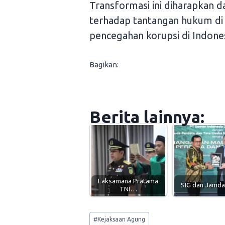
Transformasi ini diharapkan d
terhadap tantangan hukum di
pencegahan korupsi di Indones
Bagikan:
Berita lainnya:
Laksamana Pratama
SIG dan Jamd
TNI…
Post
#
Kejaksaan Agung
Tags: