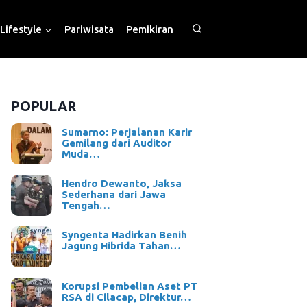
Lifestyle
Pariwisata
Pemikiran
POPULAR
Sumarno: Perjalanan Karir
Gemilang dari Auditor
Muda…
Hendro Dewanto, Jaksa
Sederhana dari Jawa
Tengah…
Syngenta Hadirkan Benih
Jagung Hibrida Tahan…
Korupsi Pembelian Aset PT
RSA di Cilacap, Direktur…