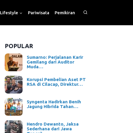
Lifestyle
Pariwisata
Pemikiran
POPULAR
Sumarno: Perjalanan Karir
Gemilang dari Auditor
Muda…
Korupsi Pembelian Aset PT
RSA di Cilacap, Direktur…
Syngenta Hadirkan Benih
Jagung Hibrida Tahan…
Hendro Dewanto, Jaksa
Sederhana dari Jawa