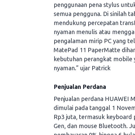
penggunaan pena stylus untu
semua pengguna. Di sinilah tab
mendukung percepatan transfo
nyaman menulis atau menggamb
pengalaman mirip PC yang te
MatePad 11 PaperMatte dihara
kebutuhan perangkat mobile ya
nyaman.” ujar Patrick
Penjualan Perdana
Penjualan perdana HUAWEI M
dimulai pada tanggal 1 Novem
Rp3 juta, termasuk keyboard p
Gen, dan mouse Bluetooth. Ju
pembayaran 0% hingga 6 bulan