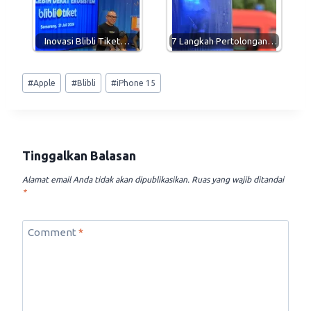
Inovasi Blibli Tiket…
7 Langkah Pertolongan…
Post
#
Apple
#
Blibli
#
iPhone 15
Tags:
Tinggalkan Balasan
Alamat email Anda tidak akan dipublikasikan.
Ruas yang wajib ditandai
*
Comment
*