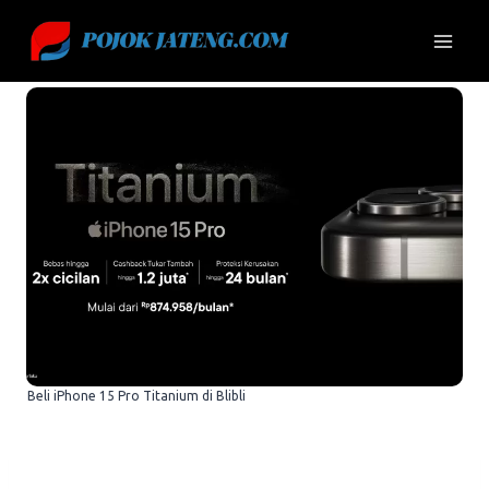
Skip
to
content
Beli iPhone 15 Pro Titanium di Blibli