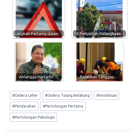
s
g
b
l
A
r
o
p
a
o
p
m
k
Langkah Pertama dalam…
10 Penyebab Kelangkaan…
Airlangga Hartarto:…
Pelatihan Tanggap…
Post
#
Cedera Leher
#
Cedera Tulang Belakang
#
Imobilisasi
Tags:
#
Pendarahan
#
Pertolongan Pertama
#
Pertolongan Psikologis