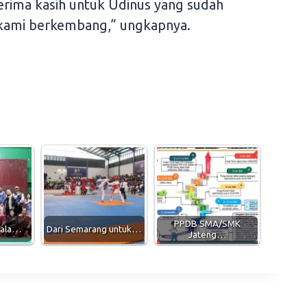
 terima kasih untuk Udinus yang sudah
kami berkembang,” ungkapnya.
PPDB SMA/SMK
iala…
Dari Semarang untuk…
Jateng…