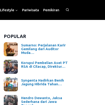
Lifestyle
Pariwisata
Pemikiran
POPULAR
Sumarno: Perjalanan Karir
Gemilang dari Auditor
Muda…
Korupsi Pembelian Aset PT
RSA di Cilacap, Direktur…
Syngenta Hadirkan Benih
Jagung Hibrida Tahan…
Hendro Dewanto, Jaksa
Sederhana dari Jawa