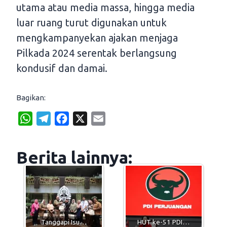
utama atau media massa, hingga media
luar ruang turut digunakan untuk
mengkampanyekan ajakan menjaga
Pilkada 2024 serentak berlangsung
kondusif dan damai.
Bagikan:
W
T
F
X
E
h
e
a
m
a
l
c
a
Berita lainnya:
t
e
e
i
s
g
b
l
A
r
o
p
a
o
p
m
k
Tanggapi Isu…
HUT ke-51 PDI…