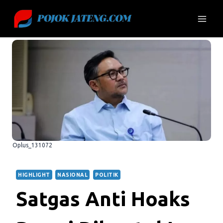
Skip
to
content
Oplus_131072
HIGHLIGHT
NASIONAL
POLITIK
Satgas Anti Hoaks