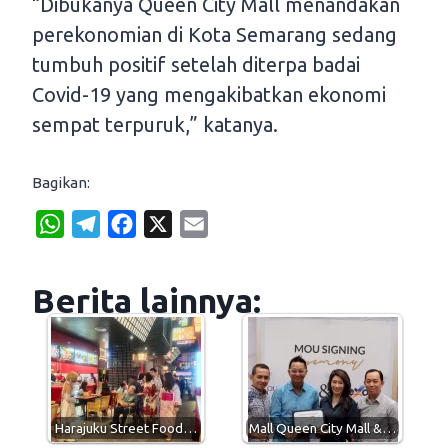
“Dibukanya Queen City Mall menandakan
perekonomian di Kota Semarang sedang
tumbuh positif setelah diterpa badai
Covid-19 yang mengakibatkan ekonomi
sempat terpuruk,” katanya.
Bagikan:
W
T
F
X
E
h
e
a
m
a
l
c
a
Berita lainnya:
t
e
e
i
s
g
b
l
A
r
o
p
a
o
p
m
k
Harajuku Street Food…
Mall Queen City Mall &…