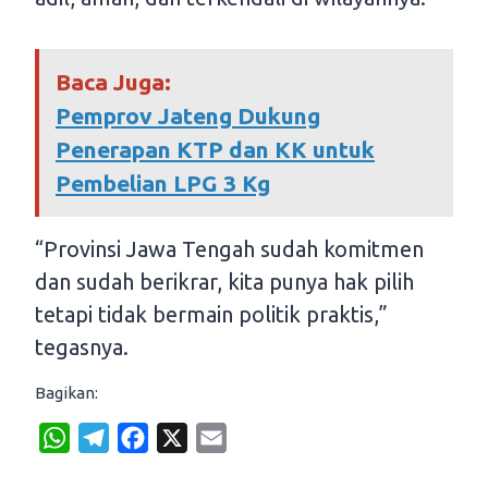
Baca Juga:
Pemprov Jateng Dukung
Penerapan KTP dan KK untuk
Pembelian LPG 3 Kg
“Provinsi Jawa Tengah sudah komitmen
dan sudah berikrar, kita punya hak pilih
tetapi tidak bermain politik praktis,”
tegasnya.
Bagikan:
W
T
F
X
E
h
e
a
m