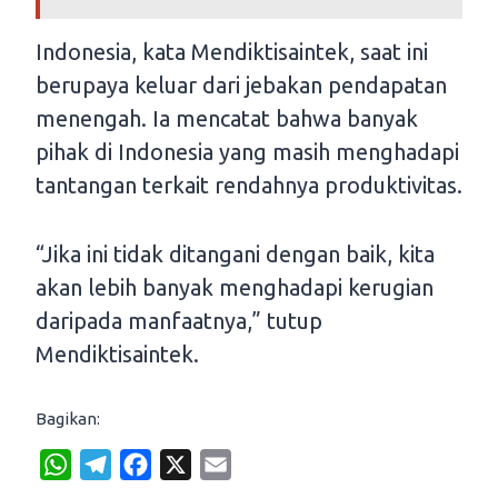
Indonesia, kata Mendiktisaintek, saat ini
berupaya keluar dari jebakan pendapatan
menengah. Ia mencatat bahwa banyak
pihak di Indonesia yang masih menghadapi
tantangan terkait rendahnya produktivitas.
“Jika ini tidak ditangani dengan baik, kita
akan lebih banyak menghadapi kerugian
daripada manfaatnya,” tutup
Mendiktisaintek.
Bagikan:
W
T
F
X
E
h
e
a
m