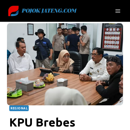
Skip
to
content
REGIONAL
KPU Brebes