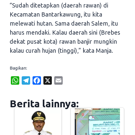
“Sudah ditetapkan (daerah rawan) di
Kecamatan Bantarkawung, itu kita
melewati hutan. Sama daerah Salem, itu
harus mendaki. Kalau daerah sini (Brebes
dekat pusat kota) rawan banjir mungkin
kalau curah hujan (tinggi),” kata Manja.
Bagikan:
W
T
F
X
E
h
e
a
m
a
l
c
a
Berita lainnya:
t
e
e
i
s
g
b
l
A
r
o
p
a
o