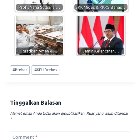
p
m
k
Profil Nana Sudjana:…
SKK Migas & KKKS Bahas…
Pastikan Aman &…
Jamin Kelancaran…
Post
#
Brebes
#
KPU Brebes
Tags:
Tinggalkan Balasan
Alamat email Anda tidak akan dipublikasikan.
Ruas yang wajib ditandai
*
Comment
*