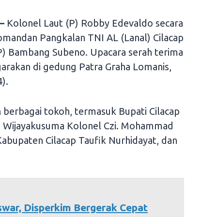
–
Kolonel Laut (P) Robby Edevaldo secara
Komandan Pangkalan TNI AL (Lanal) Cilacap
P) Bambang Subeno. Upacara serah terima
garakan di gedung Patra Graha Lomanis,
).
h berbagai tokoh, termasuk Bupati Cilacap
1 Wijayakusuma Kolonel Czi. Mohammad
bupaten Cilacap Taufik Nurhidayat, dan
Iswar, Disperkim Bergerak Cepat