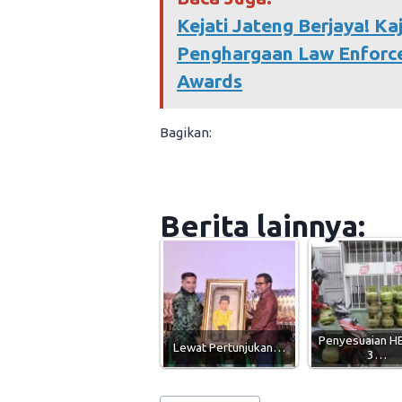
Kejati Jateng Berjaya! Ka
Penghargaan Law Enforc
Awards
Bagikan:
Berita lainnya:
Penyesuaian H
Lewat Pertunjukan…
3…
Post