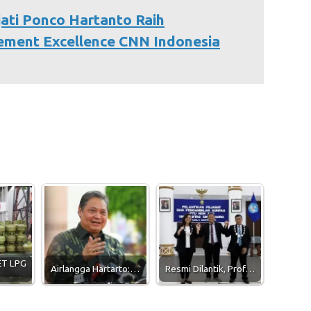
jati Ponco Hartanto Raih
ement Excellence CNN Indonesia
ET LPG
Airlangga Hartarto:…
Resmi Dilantik, Prof…