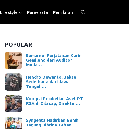
Lifestyle
Pariwisata
Pemikiran
POPULAR
Sumarno: Perjalanan Karir
Gemilang dari Auditor
Muda…
Hendro Dewanto, Jaksa
Sederhana dari Jawa
Tengah…
Korupsi Pembelian Aset PT
RSA di Cilacap, Direktur…
Syngenta Hadirkan Benih
Jagung Hibrida Tahan…