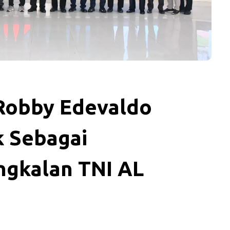
 Robby Edevaldo
k Sebagai
gkalan TNI AL