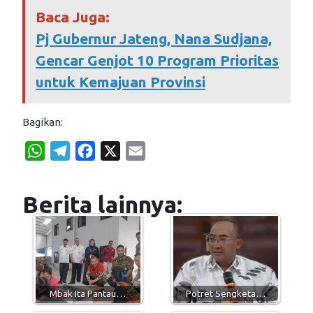
Baca Juga:
Pj Gubernur Jateng, Nana Sudjana,
Gencar Genjot 10 Program Prioritas
untuk Kemajuan Provinsi
Bagikan:
W
T
F
X
E
h
e
a
m
a
l
c
a
Berita lainnya:
t
e
e
i
s
g
b
l
A
r
o
p
a
o
p
m
k
Mbak Ita Pantau…
Potret Sengketa…