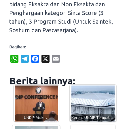
bidang Eksakta dan Non Eksakta dan
Penghargaan kategori Sinta Score (3
tahun), 3 Program Studi (Untuk Saintek,
Soshum dan Pascasarjana).
Bagikan:
W
T
F
X
E
h
e
a
m
a
l
c
a
Berita lainnya:
t
e
e
i
s
g
b
l
A
r
o
p
a
o
p
m
k
UNDIP Miliki…
Keren ! UNDIP Tempati…