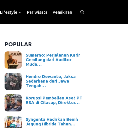
Lifestyle
Pariwisata
Pemikiran
POPULAR
Sumarno: Perjalanan Karir
Gemilang dari Auditor
Muda…
Hendro Dewanto, Jaksa
Sederhana dari Jawa
Tengah…
Korupsi Pembelian Aset PT
RSA di Cilacap, Direktur…
Syngenta Hadirkan Benih
Jagung Hibrida Tahan…