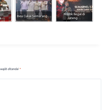
Rokok Ilegal di
Bea Cukai Semarang…
ra…
Jateng…
wajib ditandai
*