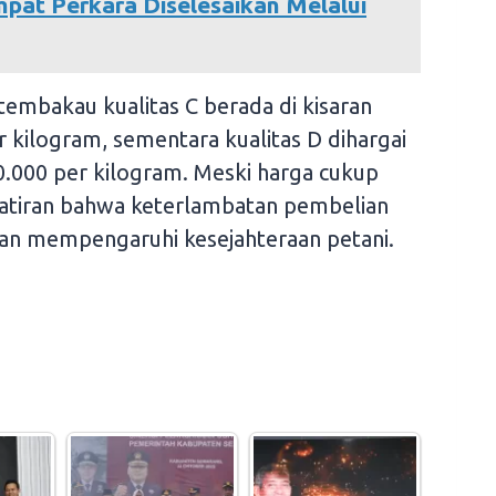
mpat Perkara Diselesaikan Melalui
tembakau kualitas C berada di kisaran
 kilogram, sementara kualitas D dihargai
.000 per kilogram. Meski harga cukup
watiran bahwa keterlambatan pembelian
kan mempengaruhi kesejahteraan petani.