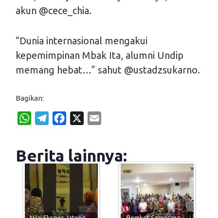
akun @cece_chia.
“Dunia internasional mengakui
kepemimpinan Mbak Ita, alumni Undip
memang hebat…” sahut @ustadzsukarno.
Bagikan:
W
T
F
X
E
h
e
a
m
a
l
c
a
Berita lainnya:
t
e
e
i
s
g
b
l
A
r
o
p
a
o
p
m
k
Nilai Ekspor Jateng…
Pemkot Semarang…