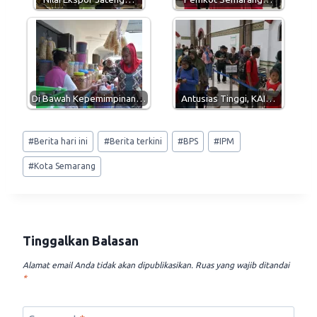
Di Bawah Kepemimpinan…
Antusias Tinggi, KAI…
Post
#
Berita hari ini
#
Berita terkini
#
BPS
#
IPM
Tags:
#
Kota Semarang
Tinggalkan Balasan
Alamat email Anda tidak akan dipublikasikan.
Ruas yang wajib ditandai
*