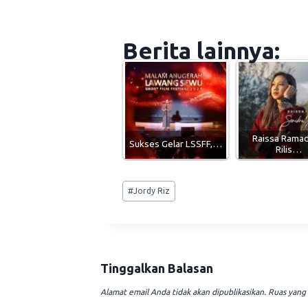
Berita lainnya:
Raissa Ramad
Sukses Gelar LSSFF,…
Rilis…
Post
#
Jordy Riz
Tags:
Tinggalkan Balasan
Alamat email Anda tidak akan dipublikasikan.
Ruas yang 