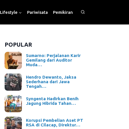
Lifestyle
Pariwisata
Pemikiran
POPULAR
Sumarno: Perjalanan Karir
Gemilang dari Auditor
Muda…
Hendro Dewanto, Jaksa
Sederhana dari Jawa
Tengah…
Syngenta Hadirkan Benih
Jagung Hibrida Tahan…
Korupsi Pembelian Aset PT
RSA di Cilacap, Direktur…