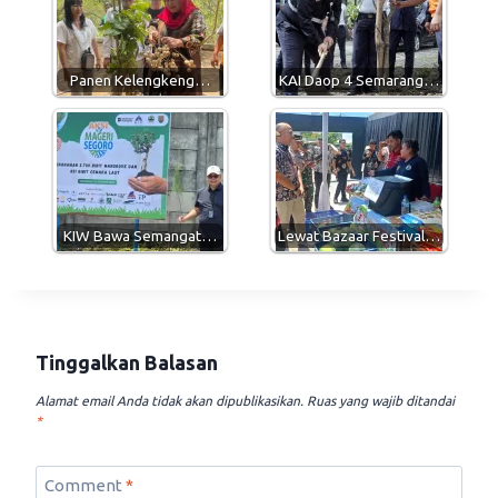
A
r
o
p
a
o
p
m
k
Panen Kelengkeng…
KAI Daop 4 Semarang…
KIW Bawa Semangat…
Lewat Bazaar Festival…
Tinggalkan Balasan
Alamat email Anda tidak akan dipublikasikan.
Ruas yang wajib ditandai
*
Comment
*