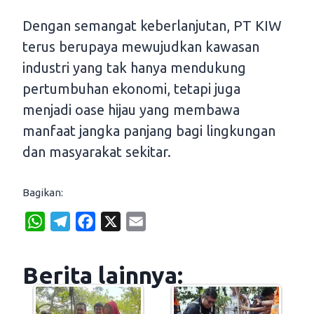
Dengan semangat keberlanjutan, PT KIW
terus berupaya mewujudkan kawasan
industri yang tak hanya mendukung
pertumbuhan ekonomi, tetapi juga
menjadi oase hijau yang membawa
manfaat jangka panjang bagi lingkungan
dan masyarakat sekitar.
Bagikan:
W
T
F
X
E
h
e
a
m
a
l
c
a
Berita lainnya:
t
e
e
i
s
g
b
l