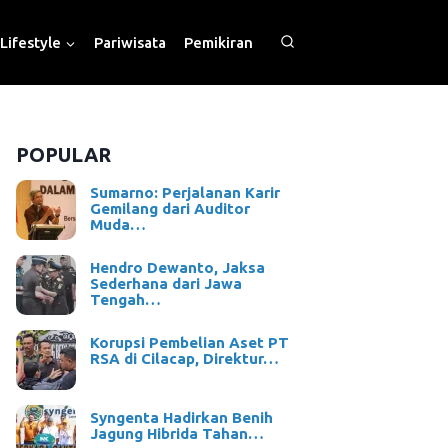
Lifestyle
Pariwisata
Pemikiran
POPULAR
Sumarno: Perjalanan Karir
Gemilang dari Auditor
Muda…
Hendro Dewanto, Jaksa
Sederhana dari Jawa
Tengah…
Korupsi Pembelian Aset PT
RSA di Cilacap, Direktur…
Syngenta Hadirkan Benih
Jagung Hibrida Tahan…