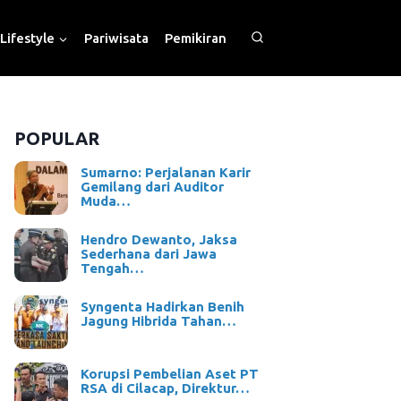
Lifestyle
Pariwisata
Pemikiran
POPULAR
Sumarno: Perjalanan Karir
Gemilang dari Auditor
Muda…
Hendro Dewanto, Jaksa
Sederhana dari Jawa
Tengah…
Syngenta Hadirkan Benih
Jagung Hibrida Tahan…
Korupsi Pembelian Aset PT
RSA di Cilacap, Direktur…