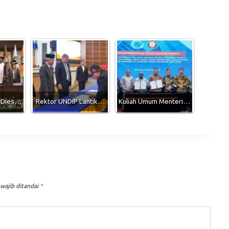
i Dies…
Rektor UNDIP Lantik…
Kuliah Umum Menteri…
wajib ditandai
*