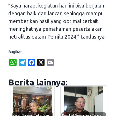
“Saya harap, kegiatan hari ini bisa berjalan
dengan baik dan lancar, sehingga mampu
memberikan hasil yang optimal terkait
meningkatnya pemahaman peserta akan
netralitas dalam Pemilu 2024,” tandasnya.
Bagikan:
W
T
F
X
E
h
e
a
m
a
l
c
a
Berita lainnya:
t
e
e
i
s
g
b
l
A
r
o
p
a
o
p
m
k
Kejati Jateng Tekankan…
Pemkot Semarang Tegas…