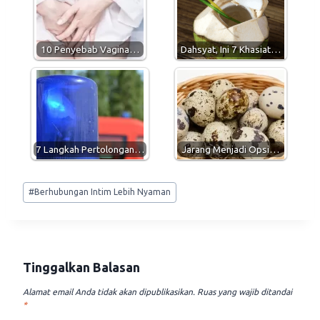
A
r
o
p
a
o
p
m
k
10 Penyebab Vagina…
Dahsyat, Ini 7 Khasiat…
7 Langkah Pertolongan…
Jarang Menjadi Opsi…
Post
#
Berhubungan Intim Lebih Nyaman
Tags:
Tinggalkan Balasan
Alamat email Anda tidak akan dipublikasikan.
Ruas yang wajib ditandai
*