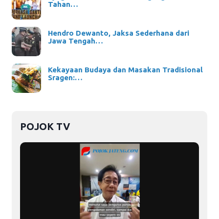
Tahan…
Hendro Dewanto, Jaksa Sederhana dari
Jawa Tengah…
Kekayaan Budaya dan Masakan Tradisional
Sragen:…
POJOK TV