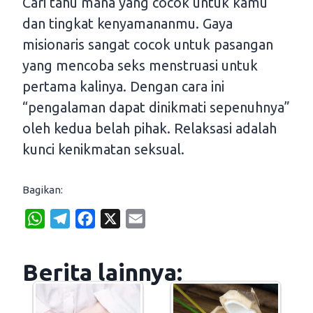
Cari tahu mana yang cocok untuk kamu
dan tingkat kenyamananmu. Gaya
misionaris sangat cocok untuk pasangan
yang mencoba seks menstruasi untuk
pertama kalinya. Dengan cara ini
“pengalaman dapat dinikmati sepenuhnya”
oleh kedua belah pihak. Relaksasi adalah
kunci kenikmatan seksual.
Bagikan:
W
T
F
X
E
h
e
a
m
a
l
c
a
Berita lainnya:
t
e
e
i
s
g
b
l