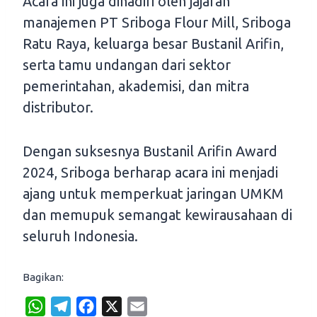
Acara ini juga dihadiri oleh jajaran
manajemen PT Sriboga Flour Mill, Sriboga
Ratu Raya, keluarga besar Bustanil Arifin,
serta tamu undangan dari sektor
pemerintahan, akademisi, dan mitra
distributor.
Dengan suksesnya Bustanil Arifin Award
2024, Sriboga berharap acara ini menjadi
ajang untuk memperkuat jaringan UMKM
dan memupuk semangat kewirausahaan di
seluruh Indonesia.
Bagikan:
W
T
F
X
E