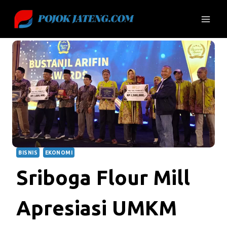
Skip
to
content
BISNIS
EKONOMI
Sriboga Flour Mill
Apresiasi UMKM