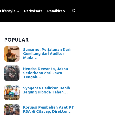
Lifestyle
Pariwisata
Pemikiran
POPULAR
Sumarno: Perjalanan Karir
Gemilang dari Auditor
Muda…
Hendro Dewanto, Jaksa
Sederhana dari Jawa
Tengah…
Syngenta Hadirkan Benih
Jagung Hibrida Tahan…
Korupsi Pembelian Aset PT
RSA di Cilacap, Direktur…