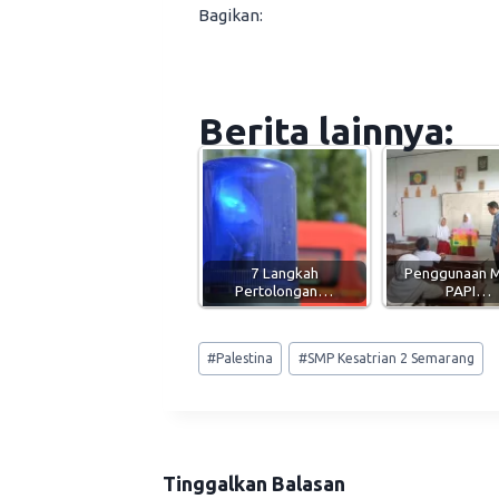
Bagikan:
Berita lainnya:
7 Langkah
Penggunaan 
Pertolongan…
PAPI…
Post
#
Palestina
#
SMP Kesatrian 2 Semarang
Tags:
Tinggalkan Balasan