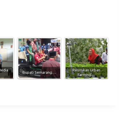
Media
Resmikan Urban
Bupati Semarang…
Farming…