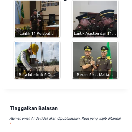
s
g
b
l
A
r
o
p
a
o
p
m
k
Lantik 11 Pejabat…
Lantik Asisten dan 11…
Bata Interlock SIG:…
Berani Sikat Mafia…
Tinggalkan Balasan
Alamat email Anda tidak akan dipublikasikan.
Ruas yang wajib ditandai
*