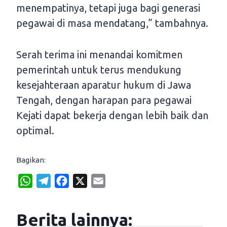
menempatinya, tetapi juga bagi generasi
pegawai di masa mendatang,” tambahnya.
Serah terima ini menandai komitmen
pemerintah untuk terus mendukung
kesejahteraan aparatur hukum di Jawa
Tengah, dengan harapan para pegawai
Kejati dapat bekerja dengan lebih baik dan
optimal.
Bagikan:
W
T
F
X
E
h
e
a
m
a
l
c
a
Berita lainnya:
t
e
e
i