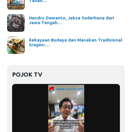
Tahan…
Hendro Dewanto, Jaksa Sederhana dari
Jawa Tengah…
Kekayaan Budaya dan Masakan Tradisional
Sragen:…
POJOK TV