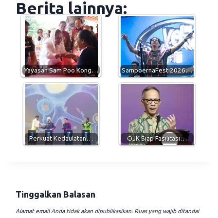
Berita lainnya:
t
e
e
i
s
g
b
l
A
r
o
p
a
o
p
m
k
Yayasan Sam Poo Kong…
SampoernaFest 2026…
Perkuat Kedaulatan…
OJK Siap Fasilitasi…
Tinggalkan Balasan
Alamat email Anda tidak akan dipublikasikan.
Ruas yang wajib ditandai