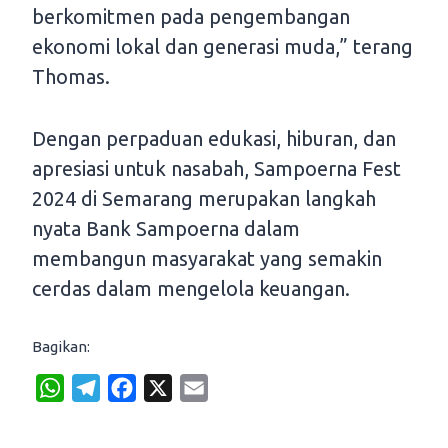
berkomitmen pada pengembangan
ekonomi lokal dan generasi muda,” terang
Thomas.
Dengan perpaduan edukasi, hiburan, dan
apresiasi untuk nasabah, Sampoerna Fest
2024 di Semarang merupakan langkah
nyata Bank Sampoerna dalam
membangun masyarakat yang semakin
cerdas dalam mengelola keuangan.
Bagikan:
W
T
F
X
E
h
e
a
m
a
l
c
a