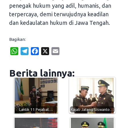
penegak hukum yang adil, humanis, dan
terpercaya, demi terwujudnya keadilan
dan kedaulatan hukum di Jawa Tengah.
Bagikan:
W
T
F
X
E
h
e
a
m
a
l
c
a
Berita lainnya:
t
e
e
i
s
g
b
l
A
r
o
p
a
o
p
m
k
Lantik 11 Pejabat…
Kajati Jateng Siswanto…