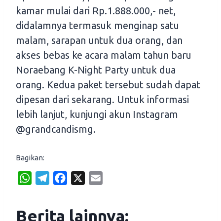
kamar mulai dari Rp.1.888.000,- net,
didalamnya termasuk menginap satu
malam, sarapan untuk dua orang, dan
akses bebas ke acara malam tahun baru
Noraebang K-Night Party untuk dua
orang. Kedua paket tersebut sudah dapat
dipesan dari sekarang. Untuk informasi
lebih lanjut, kunjungi akun Instagram
@grandcandismg.
Bagikan:
W
T
F
X
E
h
e
a
m
a
l
c
a
Berita lainnya:
t
e
e
i