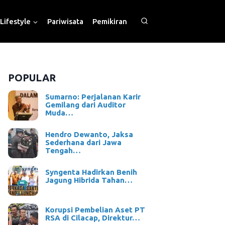
Lifestyle
Pariwisata
Pemikiran
POPULAR
Sumarno: Perjalanan Karir
Gemilang dari Auditor
Muda…
Hendro Dewanto, Jaksa
Sederhana dari Jawa
Tengah…
Syngenta Hadirkan Benih
Jagung Hibrida Tahan…
Korupsi Pembelian Aset PT
RSA di Cilacap, Direktur…