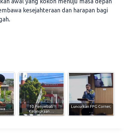
ngkah awal yang kokoh menuju masa depan
membawa kesejahteraan dan harapan bagi
gah.
10 Penyebab
Luncurkan FPG Corner,
Bawa…
Kelangkaan…
…