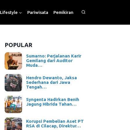
Lifestyle
Pariwisata
Pemikiran
POPULAR
Sumarno: Perjalanan Karir
Gemilang dari Auditor
Muda…
Hendro Dewanto, Jaksa
Sederhana dari Jawa
Tengah…
Syngenta Hadirkan Benih
Jagung Hibrida Tahan…
Korupsi Pembelian Aset PT
RSA di Cilacap, Direktur…