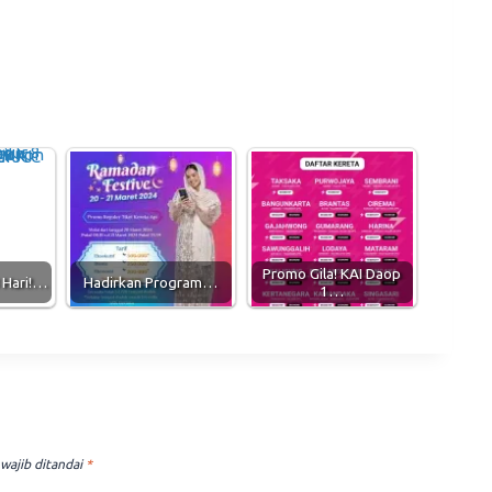
Promo Gila! KAI Daop
 Hari!…
Hadirkan Program…
1…
wajib ditandai
*