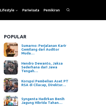
Lifestyle
Pariwisata
Pemikiran
POPULAR
Sumarno: Perjalanan Karir
Gemilang dari Auditor
Muda…
Hendro Dewanto, Jaksa
Sederhana dari Jawa
Tengah…
Korupsi Pembelian Aset PT
RSA di Cilacap, Direktur…
Syngenta Hadirkan Benih
Jagung Hibrida Tahan…