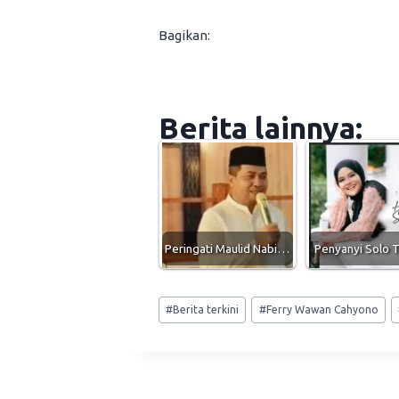
Bagikan:
Berita lainnya:
Peringati Maulid Nabi…
Penyanyi Solo 
Post
#
Berita terkini
#
Ferry Wawan Cahyono
Tags: