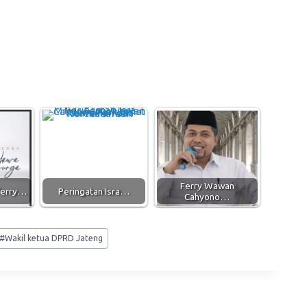
Ferry Wawan
Terry…
Peringatan Isra…
Cahyono…
#
Wakil ketua DPRD Jateng