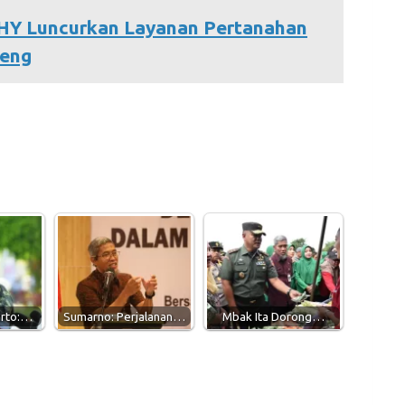
HY Luncurkan Layanan Pertanahan
teng
arto:…
Sumarno: Perjalanan…
Mbak Ita Dorong…