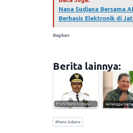
Nana Sudjana Bersama A
Berbasis Elektronik di Ja
Bagikan:
Berita lainnya:
Profil Nana Sudjana:…
Airlangga Hart
Post
#
Nana Sudjana
Tags: