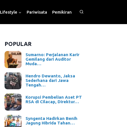
Lifestyle
Pariwisata
Pemikiran
POPULAR
Sumarno: Perjalanan Karir
Gemilang dari Auditor
Muda…
Hendro Dewanto, Jaksa
Sederhana dari Jawa
Tengah…
Korupsi Pembelian Aset PT
RSA di Cilacap, Direktur…
Syngenta Hadirkan Benih
Jagung Hibrida Tahan…