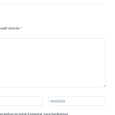
wajib ditandai
*
Website
eramban ini untuk komentar saya berikutnya.