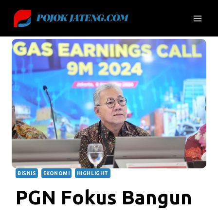
Skip
to
content
BISNIS
EKONOMI
HIGHLIGHT
PGN Fokus Bangun