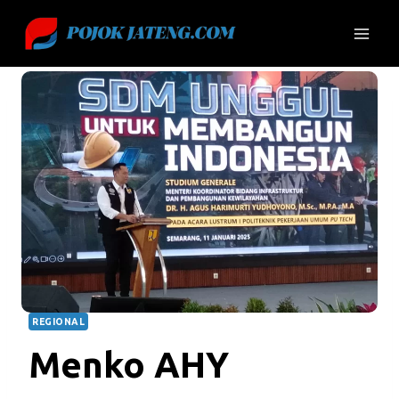
Skip
to
content
REGIONAL
Menko AHY