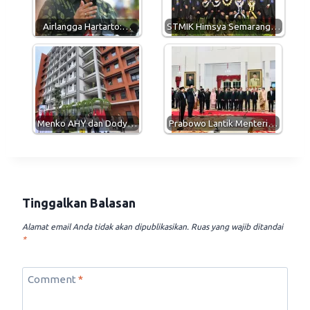
p
a
o
p
m
k
Airlangga Hartarto:…
STMIK Himsya Semarang…
Menko AHY dan Dody…
Prabowo Lantik Menteri…
Tinggalkan Balasan
Alamat email Anda tidak akan dipublikasikan.
Ruas yang wajib ditandai
*
Comment
*