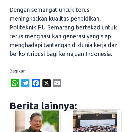
Dengan semangat untuk terus
meningkatkan kualitas pendidikan,
Politeknik PU Semarang bertekad untuk
terus menghasilkan generasi yang siap
menghadapi tantangan di dunia kerja dan
berkontribusi bagi kemajuan Indonesia.
Bagikan:
W
T
F
X
E
h
e
a
m
a
l
c
a
Berita lainnya:
t
e
e
i
s
g
b
l
A
r
o