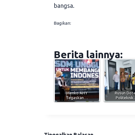
bangsa.
Bagikan:
Berita lainnya:
Menko AHY
Rusun Dos
Tegaskan…
Politekni
Tinggalkan Balasan