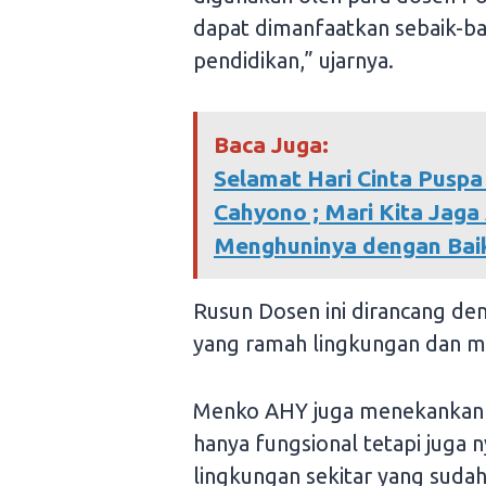
dapat dimanfaatkan sebaik-b
pendidikan,” ujarnya.
Baca Juga:
Selamat Hari Cinta Pusp
Cahyono ; Mari Kita Jag
Menghuninya dengan Bai
Rusun Dosen ini dirancang d
yang ramah lingkungan dan m
Menko AHY juga menekankan p
hanya fungsional tetapi juga 
lingkungan sekitar yang suda