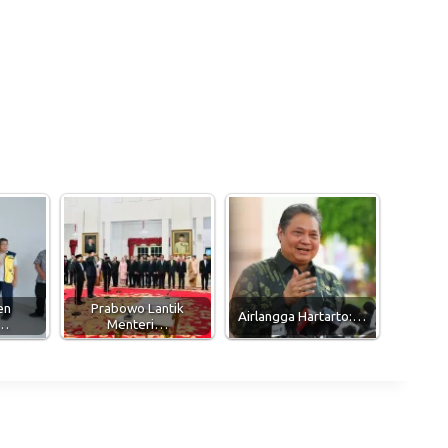
en
Prabowo Lantik
Airlangga Hartarto:…
k…
Menteri…