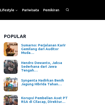
Lifestyle
Pariwisata
Pemikiran
POPULAR
Sumarno: Perjalanan Karir
Gemilang dari Auditor
Muda…
Hendro Dewanto, Jaksa
Sederhana dari Jawa
Tengah…
Syngenta Hadirkan Benih
Jagung Hibrida Tahan…
Korupsi Pembelian Aset PT
RSA di Cilacap, Direktur…