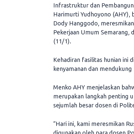
Infrastruktur dan Pembangun
Harimurti Yudhoyono (AHY), 
Dody Hanggodo, meresmikan 
Pekerjaan Umum Semarang, di
(11/1).
Kehadiran fasilitas hunian in
kenyamanan dan mendukung ki
Menko AHY menjelaskan bahw
merupakan langkah penting u
sejumlah besar dosen di Poli
“Hari ini, kami meresmikan R
digunakan oleh para dosen Pol